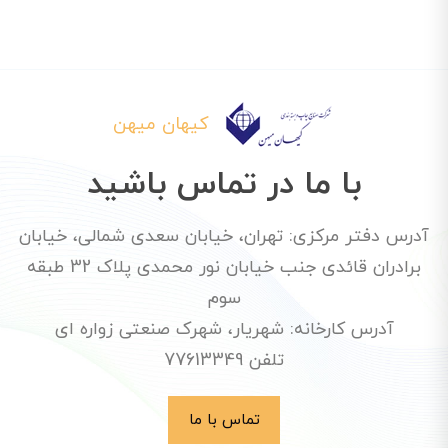
کیهان میهن
با ما در تماس باشید
آدرس دفتر مرکزی: تهران، خیابان سعدی شمالی، خیابان
برادران قائدی جنب خیابان نور محمدی پلاک 32 طبقه
سوم
آدرس کارخانه: شهریار، شهرک صنعتی زواره ای
تلفن 77613349
تماس با ما