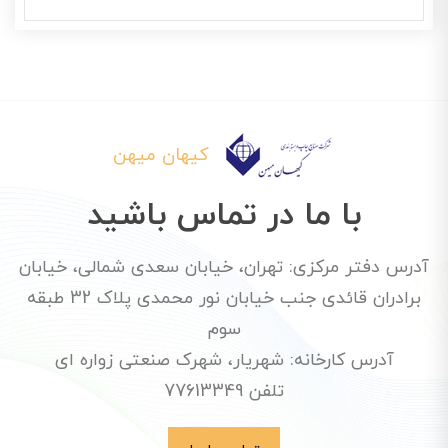
کیهان میهن
با ما در تماس باشید
آدرس دفتر مرکزی: تهران، خیابان سعدی شمالی، خیابان
برادران قائدی جنب خیابان نور محمدی پلاک 32 طبقه
سوم
آدرس کارخانه: شهریار، شهرک صنعتی زواره ای
تلفن 77613349